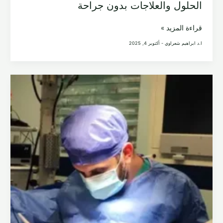
الحلول والعلاجات بدون جراحة
ما
قراءة المزيد »
هو
ا.د ابراهيم شعراوي
-
أكتوبر 4, 2025
افضل
مرهم
لإزالة
الكيس
الدهني:
الحلول
والعلاجات
بدون
جراحة