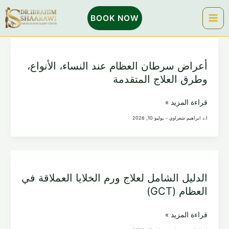
خطي
BOOK NOW
لى
لمحتوى
أعراض سرطان العظام عند النساء، الأنواع،
وطرق العلاج المتقدمة
أعراض
قراءة المزيد »
سرطان
ا.د ابراهيم شعراوي
-
يوليو 10, 2026
العظام
عند
النساء،
الأنواع،
الدليل الشامل لعلاج ورم الخلايا العملاقة في
وطرق
العظام (GCT)
العلاج
المتقدمة
الدليل
قراءة المزيد »
الشامل