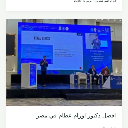
ا.د ابراهيم شعراوي
-
يوليو 10, 2026
لعلاج
ورم
الخلايا
العملاقة
في
العظام
(GCT)
افضل دكتور اورام عظام في مصر