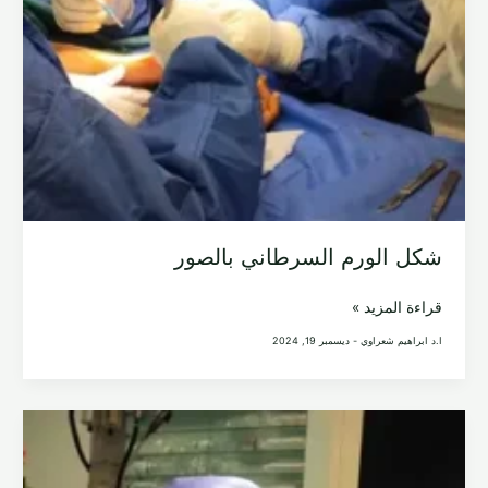
شكل الورم السرطاني بالصور
شكل
قراءة المزيد »
الورم
ا.د ابراهيم شعراوي
-
ديسمبر 19, 2024
السرطاني
بالصور