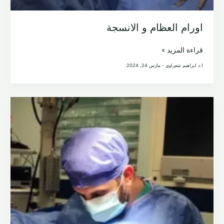
اورام العظام و الانسجة
اورام
قراءة المزيد »
العظام
ا.د ابراهيم شعراوي
-
مارس 24, 2024
و
الانسجة