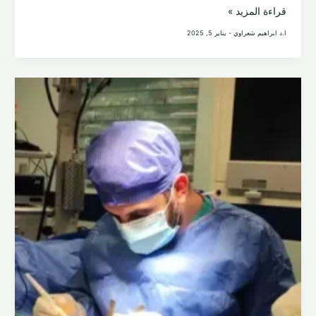
الكيس
قراءة المزيد »
العظمي:
ا.د ابراهيم شعراوي
-
يناير 5, 2025
كل
ما
تحتاج
معرفته