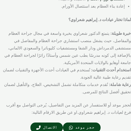
إعادة بناء العظام بعد استئصال الأورام.
لماذا تختار عيادات د. إبراهيم شعراوي؟
خبرة طويلة:
يتمتع الدكتور شعراوي بخبرة واسعة في مجال جراحة العظام
والمفاصل، حيث يشغل منصب استشاري جراحة العظام والمفاصل في
مستشفى الدمرداش ودار الشفا ومستشفيات كليوباترا والسعودي الالماني،
بالإضافة إلى كونه مدرسًا بطب عين شمس وأستاذًا زائرًا لجراحة العظام في
جامعة أوهايو بالولايات المتحدة الأمريكية.
استخدام أحدث التقنيات:
تُستخدم في العيادات أحدث الأجهزة والتقنيات لضمان
تقديم رعاية طبية عالية الجودة.
رعاية شاملة:
تُقدم خدمات متكاملة تشمل التشخيص، العلاج، والتأهيل لضمان
تحقيق أفضل النتائج للمرضى.
لحجز موعد أو للاستفسار عن المزيد من التفاصيل، يُرجى التواصل مع أقرب
فرع لعيادات د. إبراهيم شعراوي.او عن طريق الارقام التالية:
حجز موعد
الاتصال