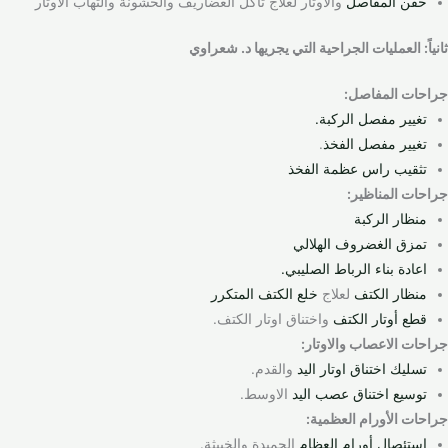
حقن المفاصل
والاوتار لعلاج تآكل الغضاريف والخشونة والتهاب الاوتار
ثانياً: العمليات الجراحية التي يجريها د. شعراوي
جراحات المفاصل:
تغيير مفصل الركبة.
تغيير مفصل الفخذ
.
تثقيب راس عظمة الفخذ
جراحات المناظير:
منظار الركبة
تمزق الغضروف الهلالي
اعادة بناء الرباط الصليبي.
منظار الكتف
لعلاج
خلع الكتف المتكرر
قطع أوتار الكتف
واختناق اوتار الكتف.
جراحات الاعصاب والاوتار:
تسليك اختناق اوتار اليد
والقدم.
توسيع اختناق عصب اليد
الاوسط.
جراحات الأورام العظمية:
استئصال أورام العظام
الحميدة والخبيثة.