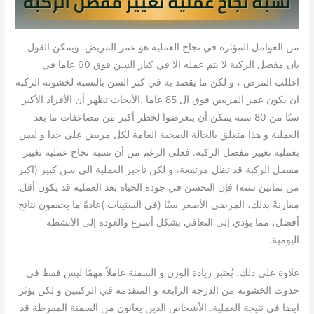
من العوامل المؤثرة في نجاح العملية هو عمر المريض. ويمكن القول
بان مفصل الركبة لا يتم عمله الا في كبار السن فوق 60 عاما في
اغللب المرض ، و لكن ما يقصد به في كبر السن بالنسبة لخشونة الركبة
ان يكون عمر المريض فوق ال 85 عاما .الأبحاث تظهر أن الأفراد الأكبر
سنًا من 80 سنة يمكن أن يتعرضوا لخطر أكبر من مضاعفات ما بعد
العملية و هذا متعلق بالحالة الصحية العامة لكل مريض علي حدا و ليس
بعملية تغيير مفصل الركبة. فعلى الرغم من أن نسبة نجاح عملية تغيير
مفصل الركبة قد تظل مرتفعة، و لكن تاخير العملية الي سن كبير (اكبر
من ثمانين سنة) فإن التحسن في جودة الحياة بعد العملية قد يكون أقل.
مقارنةً بذلك، المرضى الأصغر سنًا (في الستينات )عادةً ما يحققون نتائج
أفضل، مما يؤدي إلى التعافي بشكل أسرع والعودة إلى الأنشطة
اليومية.
علاوة على ذلك، يُعتبر زيادة الوزن و السمنة عاملاً مهمًا ليس فقط في
حدوث الخشونة من الدرجة الرابعة و المتقدمة في الركبتين و لكن يؤثر
ايضا في نتيجة العملية. الأشخاص الذين يعانون من السمنة المفرطة قد