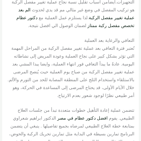
التجهيزات.ايضامن اسباب تقليل نسبة نجاح عملية تغيير مفصل الركبة
هو تركيب المفصل في وضع غير مثالي مم قد يدي لحدوث
الم بعد
عملية تغيير مفصل الركبة
.لذا يستلزم عمل العملية مع
دكتور عظام
تخصص مفصل ركبة ممتاز
لضمان الوصول الي افضل نتيجة.
التعافي والرعاية بعد العملية
تُعتبر فترة التعافي بعد عملية تغيير مفصل الركبة من المراحل المهمة
التي تؤثر بشكل كبير على نجاح العملية وعودة المريض إلى نشاطاته
اليومية. عادةً ما يبدأ التعافي فور انتهاء العملية، وايضا يبدا المشي بعد
عملية تغيير مفصل الركبة من صباح يوم العملية حيث يُنصح المرضى
بالاستلقاء واستخدام الثلج على المنطقة المصابة للحد من التورم والألم.
خلال الأيام الأولى، قد يحتاج المرضى إلى المساعدة في الحركة، وهو
أمر طبيعي نظرًا لوجود شعور بعدم الارتياح.
تتضمن عملية إعادة التأهيل خطوات متعددة تبدأ من جلسات العلاج
الطبيعي. يفوم
افضل دكتور عظام في مصر
الدكتور ابراهيم شعراوي
بمتابعة خطة العلاج الطبيعي لمرضاه بجميع تفاصيلها . ينبغي أن يتضمن
البرنامج تمارين بسيطة في البداية مثل تمارين تحريك الركبة والحوض،