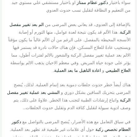
سواء باختيار
دكتور عظام ممتاز
او باختيار مستشفي علي مستوي جيد
من التعقيم و النظافة لتقليل نسب حدوث العدوي
بالإضافة إلى العدوى، قد يعاني بعض المرضى من
الم بعد تغيير مفصل
الركبة
. هذا الألم قد يكون نتيجة لعدة عوامل، منها التورم أو إصابة
الأنسجة المحيطة بالمفصل. على الرغم من أن الألم غالباً ما يكون مؤقتاً
ويستجيب عادةً للعلاج المسكن، فإن هناك حالات نادرة قد يستمر فيها
الالم بعد عملية تغيير مفصل الركبة والشعور بالالم لفترات أطول، مما
يؤثر على جودة حياة المريض. وفي معظم الاحيان يذهب الالم يواسطة
العلاج الطبيعي
و
اعادة التاهيل ما بعد العملية
.
هناك أيضاً خطر حدوث جلطات دموية بعد إتمام العملية. لذلك، يُنصح
المرضى بتحريك الساقين بشكل دوري و
المشي بعد عملية تغيير مفصل
الركبة
واتباع إرشادات الطبية لتجنب هذا الخطر. علاوةً على ذلك، يتم
وصف ادوية سيولة لتقليل كثافة الدم وتقليل حدوث الجلطات..
في سياق التعامل مع هذه الأضرار، يُنصح المرضى بالتواصل مع
دكتور
العظام تخصص ركبة
حول أي علامات غير طبيعية قد تظهر بعد العملية.