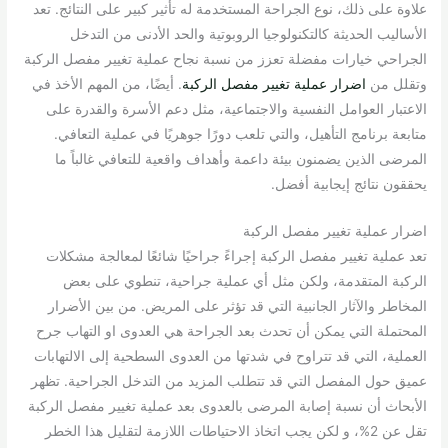
علاوة على ذلك، نوع الجراحة المستخدمة له تأثير كبير على النتائج. تعد
الأساليب الحديثة كالتكنولوجيا الروبوتية والحد الأدنى من التدخل
الجراحي خيارات مفضلة تعزز من نسبة نجاح عملية تغيير مفصل الركبة
وتقلل من
اضرار عملية تغيير مفصل الركبة
. أيضًا، من المهم الأخذ في
الاعتبار العوامل النفسية والاجتماعية، مثل دعم الأسرة والقدرة على
متابعة برنامج التأهيل، والتي تلعب دورًا جوهريًا في عملية التعافي.
المرضى الذين يضمنون بيئة داعمة وأهداف واقعية للتعافي غالباً ما
يحققون نتائج إيجابية أفضل.
اضرار عملية تغيير مفصل الركبة
تعد عملية تغيير مفصل الركبة إجراءً جراحيًا شائعًا لمعالجة مشكلات
الركبة المتقدمة، ولكن مثل أي عملية جراحية، تنطوي على بعض
المخاطر والآثار الجانبية التي قد تؤثر على المريض. من بين الأضرار
المحتملة التي يمكن أن تحدث بعد الجراحة هي العدوى او التهاب جرح
العملية، التي قد تتراوح في شدتها من العدوى السطحية إلى الالتهابات
عميق حول المفصل التي قد تتطلب المزيد من التدخل الجراحية. تظهر
الأبحاث أن نسبة إصابة المرضى بالعدوى بعد عملية تغيير مفصل الركبة
تقل عن 2%، و لكن يجب اتخاذ الاحتياطات اللازمة لتقليل هذا الخطر