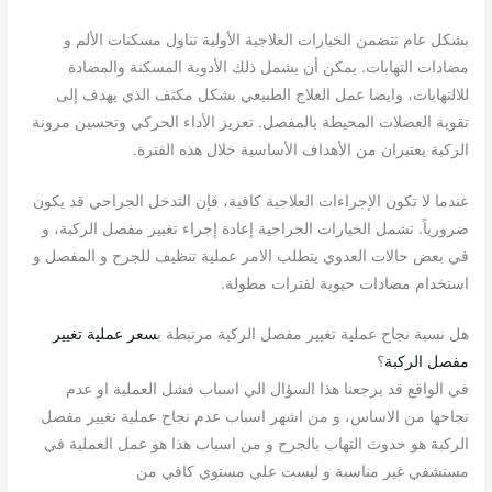
بشكل عام تتضمن الخيارات العلاجية الأولية تناول مسكنات الألم و
مضادات التهابات. يمكن أن يشمل ذلك الأدوية المسكنة والمضادة
للالتهابات، وايضا عمل العلاج الطبيعي بشكل مكثف الذي يهدف إلى
تقوية العضلات المحيطة بالمفصل. تعزيز الأداء الحركي وتحسين مرونة
الركبة يعتبران من الأهداف الأساسية خلال هذه الفترة.
عندما لا تكون الإجراءات العلاجية كافية، فإن التدخل الجراحي قد يكون
ضرورياً. تشمل الخيارات الجراحية إعادة إجراء تغيير مفصل الركبة، و
في بعض حالات العدوي يتطلب الامر عملية تنظيف للجرح و المفصل و
استخدام مضادات حيوية لفترات مطولة.
هل نسبة نجاح عملية تغيير مفصل الركبة مرتبطة ب
سعر عملية تغيير
مفصل الركبة
؟
في الواقع قد يرجعنا هذا السؤال الي اسباب فشل العملية او عدم
نجاحها من الاساس، و من اشهر اسباب عدم نجاح عملية تغيير مفصل
الركبة هو حدوث التهاب بالجرح و من اسباب هذا هو عمل العملية في
مستشفي غير مناسبة و ليست علي مستوي كافي من