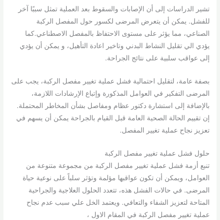
تشير الدراسات إلى أن الإصابات والسقوط بعد العملية تمثل سببًا آخر
للفشل. يمكن أن يتعرض المرضى لكسور حول المفصل الركبة
الصناعي، مما يؤثر على مستوى الاحتفاظ بالمفصل الاصطناعي.كما
يؤدي الي تقليل النشاط البدني وتاخير اعادة التأهيل، و يمكن أن يؤدي
إلى عواقب سلبية على نتائج الجراحة.
بصفة عامة، لتقليل احتمالية فشل عملية تغيير مفصل الركبة، يجب على
المرضى التفكير في العوامل المذكورة وإتباع الإرشادات اللازمة،
بالإضافة إلى استشارة دكتور عظام ومفاصل بشأن المخاطر المحتملة.
إن تقييم الحالة الصحية العامة قبل القيام بالجراحة يمكن أن يسهم في
تعزيز نجاح عملية تغيير المفصل.
حلول فشل عملية تغيير مفصل الركبة
تنبع أزمة فشل عملية تغيير مفصل الركبة من مجموعة متنوعة من
العوامل، ويمكن أن تكون عواقبها مؤلمة وتؤثر سلباً على نوعية حياة
المرضى. في حالات الفشل هذه، تتعدد الحلول العلاجية والجراحية
المتاحة لتعزيز الشفاء والتعافي. ويعتمد الخل علي سبب عدم نجاح
عملية تغيير مفصل الركبة في المقام الاول ،