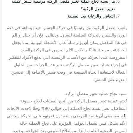
هل نسبة نجاح عملية تغيير مفصل الركبة مرتبطة بسعر عملية
تغيير مفصل الركبة؟
التعافي والرعاية بعد العملية
يلعب مفصل الركبة دورًا رئيسيًا في حركة الجسم، حيث يساهم في دعم
الوزن والسماح بالحركة السلسة للساق. وبالتالي، فإن أي خلل أو الم
في هذا المفصل يمكن أن يؤثر سلباً على الأنشطة اليومية، مما يجعل
الحياة غير مريحة. غالبًا ما يكون الألم المزمن في الركبة والقيود
المفروضة على الحركة من الأسباب الرئيسية التي تدفع الأفراد للتفكير
في إجراء عملية تغيير مفصل الركبة. تعتبر هذه الجراحة من الحلول
الفعالة لاستعادة االحياة الطبيعية في وقت قصير بالإضافة إلى تحسين
القدرة على المشي.
نسبة نجاح عملية تغيير مفصل الركبة
تُعتبر عملية تغيير مفصل الركبة من أنجح العمليات لعلاج خشونة
المفاصل. تصل نسبة نجاح العملية إلى حوالي 90% وفقًا لاحدث الأبحاث
(
1
)، مما يعني أن غالبية المرضى يستعيدون قدرتهم على الحركة ويختفي
الألم بشكل كبير. تشمل العوامل المؤثرة على نجاح العملية حالة
المريض الصحية العامة، التزامه بالعلاج الطبيعي بعد الجراحة، وخبرة