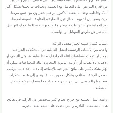
توفير الدعم والاستشارة الطبية يساعدان على تخفيف القلق ويعززان
من قدرة المريض على التعامل مع العملية وتحديات ما بعدها بشكل أكثر
أمانًا وفاعلية. وهذا ما يفعله الدكتور ابراهيم شعراوي مع جميع مرضاه
حيث يؤمن بان التقييم الفعال قبل العملية و المتابعة اللصيقة لمرضاه
بعد العملية سوآء عن طريق توفير مقالات توضيحية للمتابعة او التواصل
المباشر عن طريق الموبايل او الواتساب.
أسباب فشل عملية تغيير مفصل الركبة
واحدة من الأسباب الرئيسية لفشل العملية هي المشكلات الجراحية.
يمكن أن تحدث مضاعفات أثناء العملية أو بعدها مباشرة، مثل النزيف أو
الإصابة بالأعصاب أو الأوعية الدموية المجاورة. تلك المضاعفات يمكن أن
تؤثر بشكل كبير على نتائج الجراحة. بالإضافة إلى ذلك، قد لا يتم تركيب
مفصل الركبة الصناعي بشكل صحيح، مما قد يؤدي إلى عدم استقراره
وقد يحتاج المرضى إلى إجراء جراحة مراجعة لمفصل الركبة لإصلاح
المشكلة.
و يفيد عمل العملية مع جراح عظام كبير متخصص في الركبة في تفادي
هذه المضاعفات النادرة و التي تحدث عادة نتيجة لقلة الخبرة.