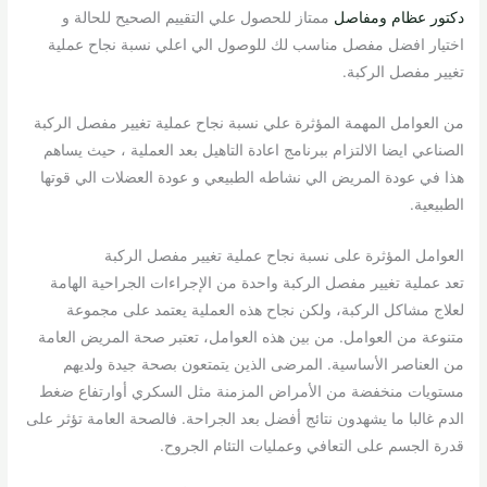
دكتور عظام ومفاصل
ممتاز للحصول علي التقييم الصحيح للحالة و
اختيار افضل مفصل مناسب لك للوصول الي اعلي نسبة نجاح عملية
تغيير مفصل الركبة.
من العوامل المهمة المؤثرة علي نسبة نجاح عملية تغيير مفصل الركبة
الصناعي ايضا الالتزام ببرنامج اعادة التاهيل بعد العملية ، حيث يساهم
هذا في عودة المريض الي نشاطه الطبيعي و عودة العضلات الي قوتها
الطبيعية.
العوامل المؤثرة على نسبة نجاح عملية تغيير مفصل الركبة
تعد عملية تغيير مفصل الركبة واحدة من الإجراءات الجراحية الهامة
لعلاج مشاكل الركبة، ولكن نجاح هذه العملية يعتمد على مجموعة
متنوعة من العوامل. من بين هذه العوامل، تعتبر صحة المريض العامة
من العناصر الأساسية. المرضى الذين يتمتعون بصحة جيدة ولديهم
مستويات منخفضة من الأمراض المزمنة مثل السكري أوارتفاع ضغط
الدم غالبا ما يشهدون نتائج أفضل بعد الجراحة. فالصحة العامة تؤثر على
قدرة الجسم على التعافي وعمليات التئام الجروح.