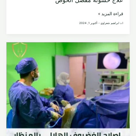
علاج
قراءة المزيد »
خشونة
ا.د ابراهيم شعراوي
-
أكتوبر 1, 2024
مفصل
الحوض