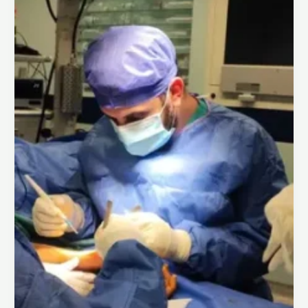
هي
اسباب
اصابته؟