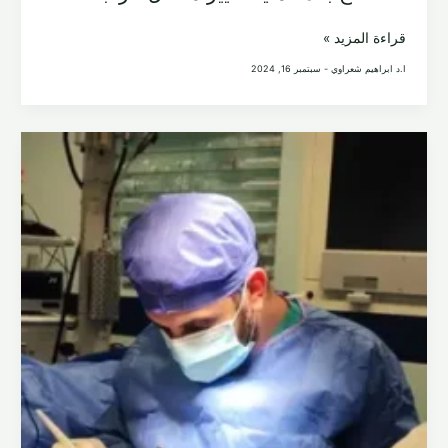
4
قراءة المزيد »
نصائح
ا.د ابراهيم شعراوي
-
سبتمبر 16, 2024
بعد
عملية
تغيير
مفصل
الركبة