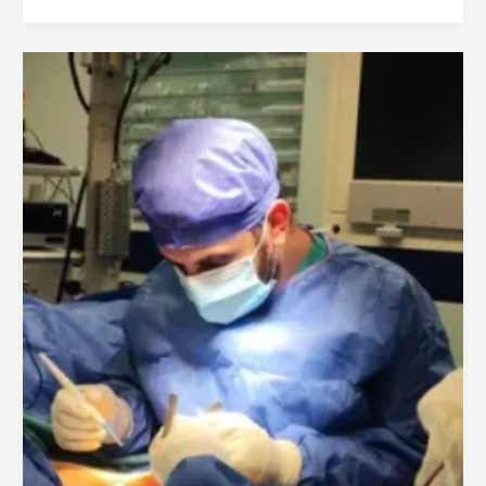
في
جراحة
العظام
والمفاصل