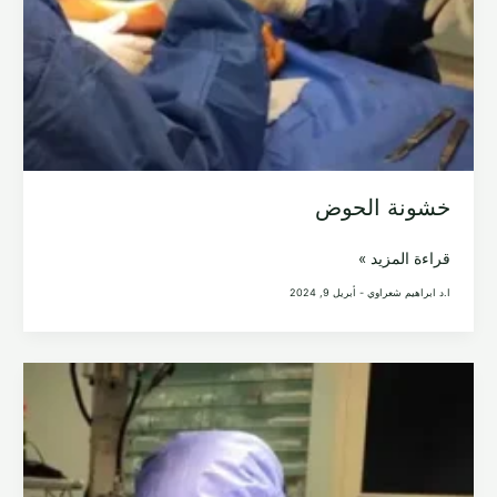
خشونة الحوض
خشونة
قراءة المزيد »
الحوض
ا.د ابراهيم شعراوي
-
أبريل 9, 2024