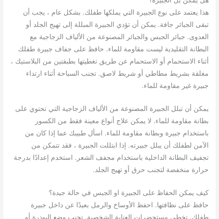
هل يمكن بل الجبيرة؟
هذا يعتمد على نوع الجبيرة التي يملكها طفلك. بشكل عام ، يجب أن
تبقى الجبائر جافة. يمكن أن تؤدي الجبيرة المبللة إلى تهيج الجلد أو
العدوى. جبائر الجبس والجبائر المصنوعة من الألياف الزجاجية مع
البطانة التقليدية ليست مقاومة للماء. حافظ على جفاف جبيرة طفلك
أثناء الاستحمام أو الاستحمام عن طريق تغطيتها بطبقتين من البلاستيك ،
مغلقة بشريط مطاطي أو شريط لاصق. تجنب السباحة أثناء ارتداء
جبيرة غير مقاومة للماء.
يمكن أن تبلل الجبيرة المصنوعة من الألياف الزجاجية التي تحتوي على
بطانة مقاومة للماء. لا يمكن علاج أنواع معينة فقط من الكسور
باستخدام جبيرة وبطانة مقاومة للماء. اسأل طبيبك عما إذا كان من
الآمن لطفلك أن يبلل جبيرته. إذا ابتللت الجبيرة ، فقد تتمكن من
تجفيف البطانة الداخلية باستخدام مجفف الشعر. استخدم إعدادًا بدرجة
حرارة منخفضة لتجنب حرق أو تهيج الجلد.
كيف يمكن الحفاظ على الجبيرة او الجبس في حالة جيدة؟
حافظ على نظافتها. احفظ الأوساخ والرمل بعيدًا عن داخل جبيرة
طفلك. تخطى مستحضرات العناية الشخصية. تجنب وضع البودرة أو