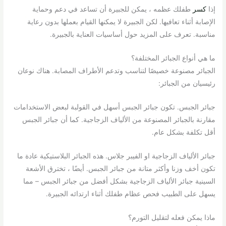
إذا
كسر
طفلك عظمه ، يمكن للجبيرة أن تساعد في دعم وحماية
الإصابة أثناء تعافيها. لكن الجبيرة لا يمكنها القيام بعملها بدون رعاية
مناسبة. تعرف على المزيد حول أساسيات العناية بالجبيرة.
ما هي أنواع الجبائر المختلفة؟
الجبائر مصنوعة خصيصًا لتناسب وتدعم الأطراف المصابة. هناك نوعان
رئيسيان من الجبائر:
جبائر الجبس. تكون جبائر الجبس أسهل في القولبة لبعض الاستخدامات
مقارنة بالجبائر المصنوعة من الألياف الزجاجية. كما أن جبائر الجبس
أقل تكلفة بشكل عام.
جبائر الألياف الزجاجية او الفيبر جلاس. هذه الجبائر البلاستيكية عادة ما
تكون أخف وزنا وأكثر متانة من جبائر الجبس. أيضًا ، تخترق الأشعة
السينية جبائر الألياف الزجاجية بشكل أفضل من جبائر الجبس – مما
يسهل على الطبيب فحص عظام طفلك أثناء ارتدائه الجبيرة.
ماذا يمكن فعله لتقليل التورم؟